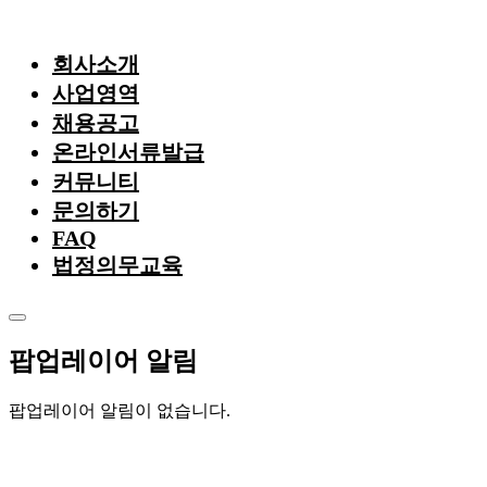
회사소개
사업영역
회사개요
채용공고
CEO 인사말
보안경비
온라인서류발급
회사 연혁
마트도급
커뮤니티
조직도
축협도급
문의하기
안전보건경영방침
식당도급
서한소식
FAQ
수상 및 인증
시설관리
공지사항
법정의무교육
계열사
미화도급
운전도급
팝업레이어 알림
팝업레이어 알림이 없습니다.