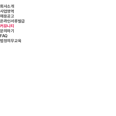
회사소개
사업영역
회사개요
채용공고
CEO 인사말
보안경비
온라인서류발급
회사 연혁
마트도급
커뮤니티
조직도
축협도급
문의하기
안전보건경영방침
식당도급
서한소식
수상 및 인증
FAQ
시설관리
공지사항
계열사
미화도급
법정의무교육
운전도급
커뮤니티
커뮤니티에 대한 설명글입니다.